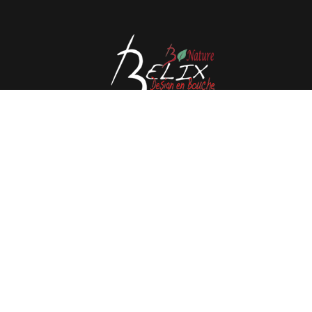
Avenue de l'Espérance 41, 6220 Fleurus - België
Tél : 0032 71 80 06 80
Email :
info@belix.be
Gerealiseerde met
Mercator