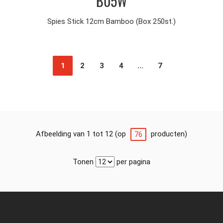
B05W
Spies Stick 12cm Bamboo (Box 250st.)
1
2
3
4
...
7
Afbeelding van 1 tot 12 (op
producten)
76
Tonen
per pagina