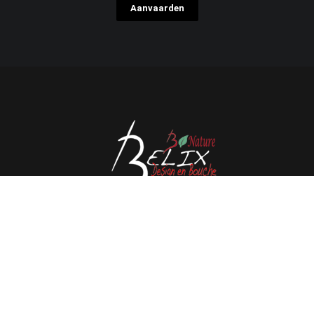
Aanvaarden
Avenue de l'Espérance 41, 6220 Fleurus - België
Tél : 0032 71 80 06 80
Email :
info@belix.be