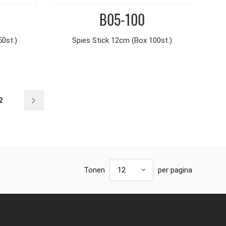
B05-100
0st.)
Spies Stick 12cm (Box 100st.)
2
Tonen
12
per pagina