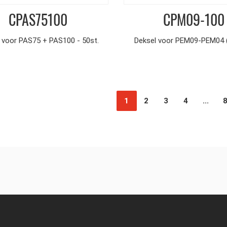
CPAS75100
CPM09-100
 voor PAS75 + PAS100 - 50st.
Deksel voor PEM09-PEM04 (
1
2
3
4
...