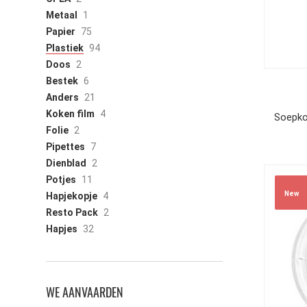
Metaal
1
Papier
75
Plastiek
94
Doos
2
Bestek
6
Anders
21
Koken film
4
Soepko
Folie
2
Pipettes
7
Dienblad
2
Potjes
11
New
Hapjekopje
4
Resto Pack
2
Hapjes
32
WE AANVAARDEN