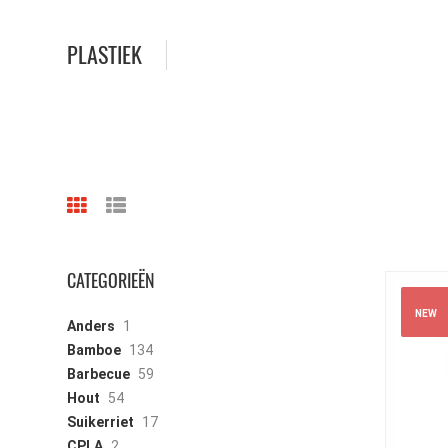
PLASTIEK
CATEGORIEËN
NEW
Anders
1
Bamboe
134
Barbecue
59
Hout
54
Suikerriet
17
CPLA
2