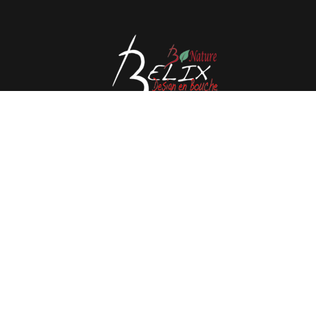
Avenue de l'Espérance 41, 6220 Fleurus - Belgique
Tél : 0032 71 80 06 80
Email :
info@belix.be
Réalisé avec
Mercator