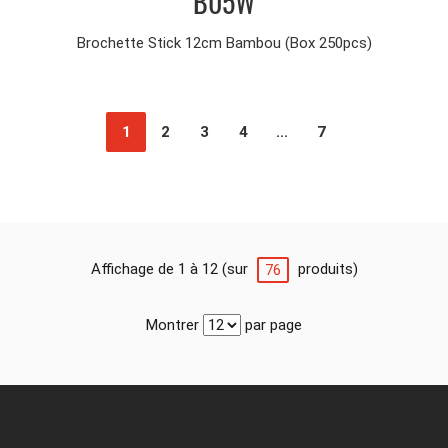
B05W
Brochette Stick 12cm Bambou (Box 250pcs)
1
2
3
4
...
7
Affichage de 1 à 12 (sur
produits)
76
Montrer
par page