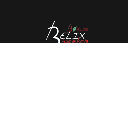
Avenue de l'Espérance 41, 6220 Fleurus - Belgique
Tél : 0032 71 80 06 80
Email :
info@belix.be
Réalisé avec
Mercator