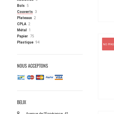
Bols
5
Couverts
3
Plateaux
2
CPLA
2
Métal
1
Papier
75
Plastique
94
NO PFAS
NOUS ACCEPTONS
BELIX
Avenue de l'Espérance, 41