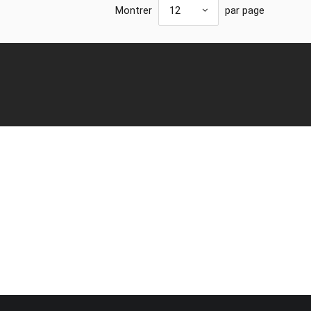
Montrer
12
par page