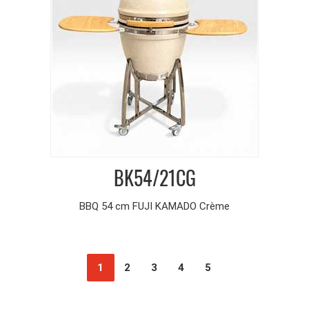
BK54/21CG
BBQ 54 cm FUJI KAMADO Crème
1
2
3
4
5