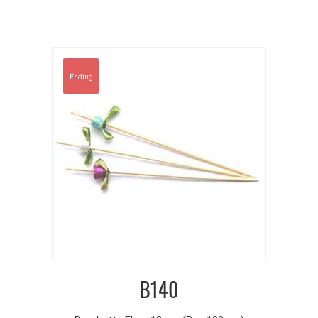
Ending
soon
B140