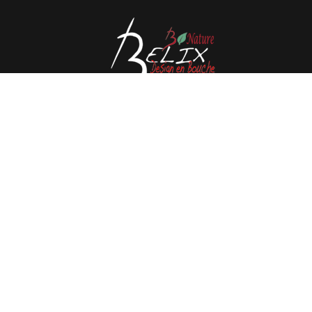
Avenue de l'Espérance 41, 6220 Fleurus - België
Tél : 0032 71 80 06 80
Email :
info@belix.be
Gerealiseerde met
Mercator
Algemene verkoopvoorwaarden
CMS