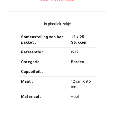
in plastiek zakje
Samenstelling van het
12 x 25
pakket :
Stukken
Referentie :
W17
Categorie :
Borden
Capaciteit :
Maat :
12 cm X 9.5
cm
Materiaal :
Hout