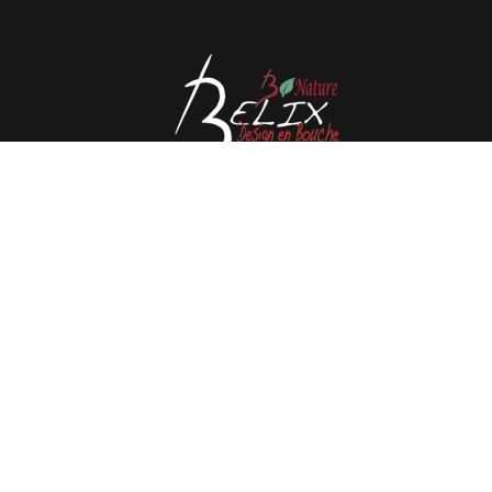
Avenue de l'Espérance 41, 6220 Fleurus - België
Tél : 0032 71 80 06 80
Email :
info@belix.be
Gerealiseerde met
Mercator