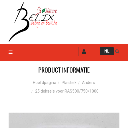
NL
PRODUCT INFORMATIE
Plastiek
Anders
Hoofdpagina
25 deksels voor RAS500/750/1000