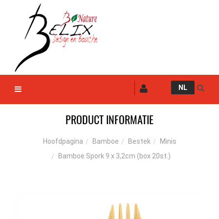
NL
PRODUCT INFORMATIE
Bamboe
Bestek
Minis
Hoofdpagina
Bamboe Spork 9 x 3,2cm (box 20st.)