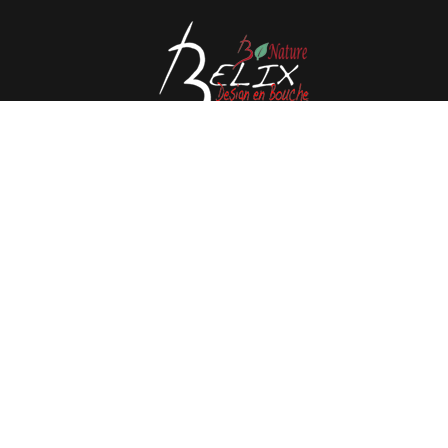
Avenue de l'Espérance 41, 6220 Fleurus - België
Tél : 0032 71 80 06 80
Email :
info@belix.be
Gerealiseerde met
Mercator
Algemene verkoopvoorwaarden
CMS