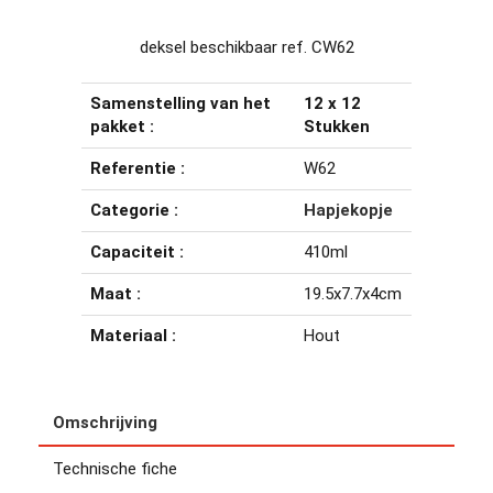
deksel beschikbaar ref. CW62
Samenstelling van het
12 x 12
pakket :
Stukken
Referentie :
W62
Categorie :
Hapjekopje
Capaciteit :
410ml
Maat :
19.5x7.7x4cm
Materiaal :
Hout
Omschrijving
Technische fiche