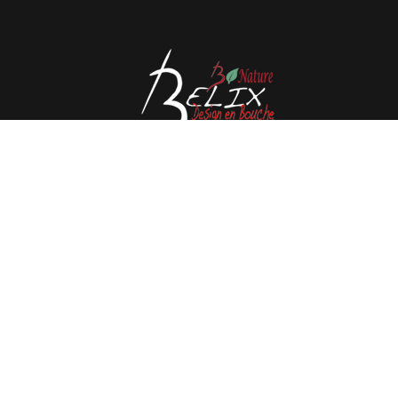
Avenue de l'Espérance 41, 6220 Fleurus - Belgique
Tél : 0032 71 80 06 80
Email :
info@belix.be
Réalisé avec
Mercator