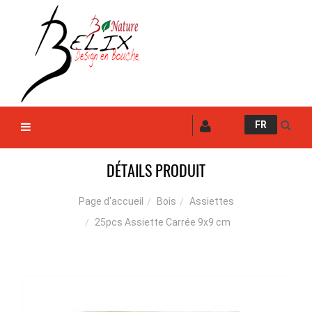
FR
DÉTAILS PRODUIT
Bois
Assiettes
Page d'accueil
25pcs Assiette Carrée 9x9 cm