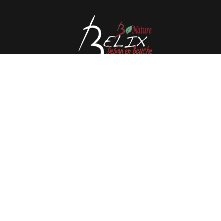
Avenue de l'Espérance 41, 6220 Fleurus - Belgique
Tél : 0032 71 80 06 80
Email :
info@belix.be
Réalisé avec
Mercator
Conditions générales de vente
CMS