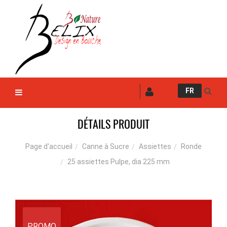
FR
DÉTAILS PRODUIT
Canne à Sucre
Assiettes
Ronde
Page d'accueil
25 assiettes Pulpe, dia 225 mm
PROMO