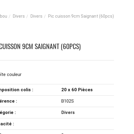
bou
Divers
Divers
Pic cuisson 9cm Saignant (60pcs)
 CUISSON 9CM SAIGNANT (60PCS)
îte couleur
position colis :
20 x 60 Pièces
érence :
B102S
égorie :
Divers
acité :