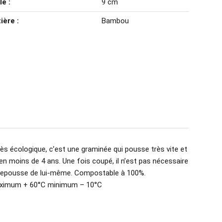
le :
9 cm
ière :
Bambou
ès écologique, c’est une graminée qui pousse très vite et
 en moins de 4 ans. Une fois coupé, il n’est pas nécessaire
il repousse de lui-même. Compostable à 100%.
aximum + 60°C minimum – 10°C