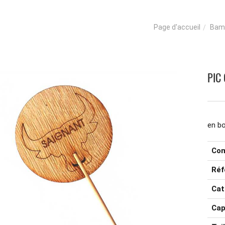
Bam
Page d'accueil
PIC
en bo
Com
Réf
Cat
Cap