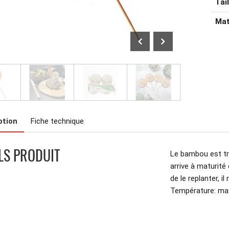
Tail
Mat
ption
Fiche technique
LS PRODUIT
Le bambou est tr
arrive à maturité
de le replanter, 
Température: m