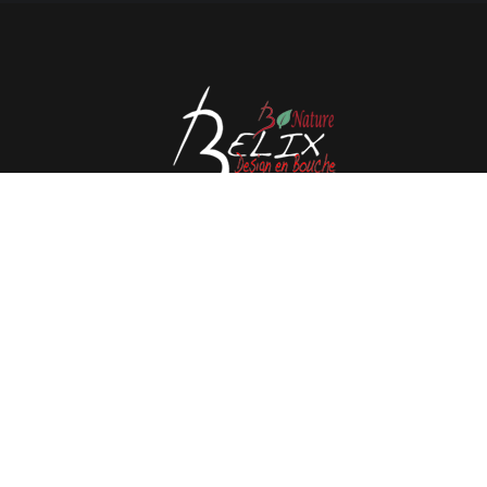
Avenue de l'Espérance 41, 6220 Fleurus - Belgique
Tél : 0032 71 80 06 80
Email :
info@belix.be
Réalisé avec
Mercator