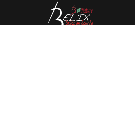
Avenue de l'Espérance 41, 6220 Fleurus - Belgique
Tél : 0032 71 80 06 80
Email :
info@belix.be
Réalisé avec
Mercator
Conditions générales de vente
CMS