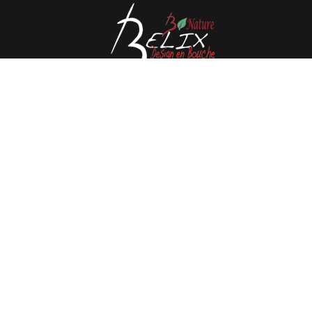
Avenue de l'Espérance 41, 6220 Fleurus - Belgique
Tél : 0032 71 80 06 80
Email :
info@belix.be
Réalisé avec
Mercator
Conditions générales de vente
CMS