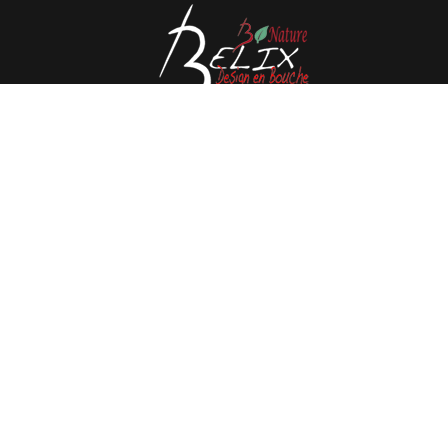
Avenue de l'Espérance 41, 6220 Fleurus - Belgique
Tél : 0032 71 80 06 80
Email :
info@belix.be
Réalisé avec
Mercator
Conditions générales de vente
CMS