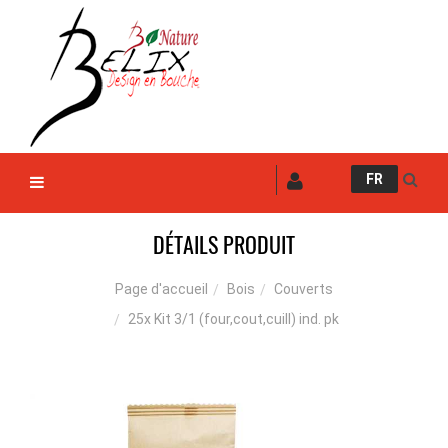
FR
DÉTAILS PRODUIT
Bois
Couverts
Page d'accueil
25x Kit 3/1 (four,cout,cuill) ind. pk